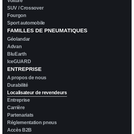
Voiture
SUV / Crossover
AUSTIN
Fourgon
Sport automobile
FAMILLES DE PNEUMATIQUES
AUVERLAND
Géolandar
Advan
AVATR
BluEarth
IceGUARD
BENTLEY
ENTREPRISE
A propos de nous
BERTONE
Durabilité
Localisateur de revendeurs
BMW
Entreprise
Carrière
BORGWARD
Partenariats
Réglementation pneus
BOVENSIEPEN
Accès B2B