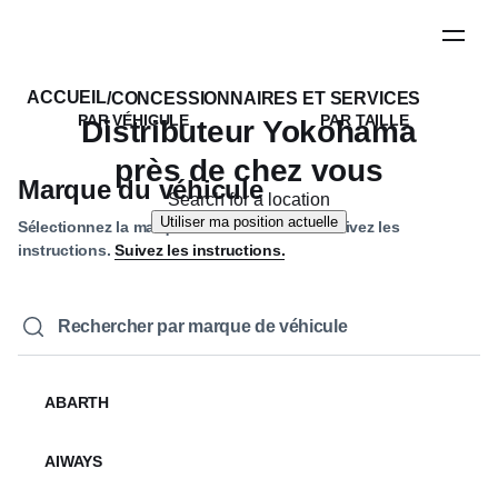
Étape
1
de
5
ACCUEIL
/
CONCESSIONNAIRES ET SERVICES
PAR VÉHICULE
PAR TAILLE
Distributeur Yokohama
près de chez vous
Marque du véhicule
Search for a location
Utiliser ma position actuelle
Sélectionnez la marque de votre véhicule. Suivez les
instructions.
Suivez les instructions.
ABARTH
AIWAYS