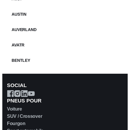
Hors route
AUSTIN
manuel des pneus
AUVERLAND
Télécharger
AVATR
BENTLEY
BERTONE
SOCIAL
BMW
PNEUS POUR
BORGWARD
Voiture
SUV / Crossover
BOVENSIEPEN
Fourgon