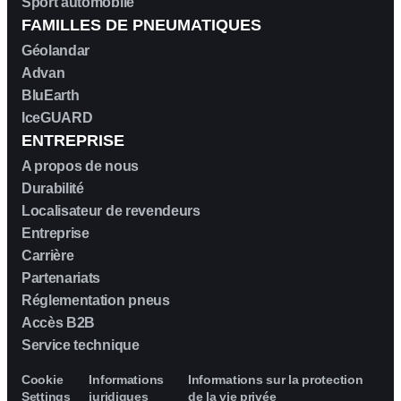
Sport automobile
BRABUS
FAMILLES DE PNEUMATIQUES
Géolandar
BRILLIANCE
Advan
BluEarth
IceGUARD
BUGATTI
ENTREPRISE
BUICK
A propos de nous
Durabilité
Localisateur de revendeurs
BYD
Entreprise
Carrière
CADILLAC
Partenariats
Réglementation pneus
CATERHAM
Accès B2B
Service technique
CHANA
Cookie
Informations
Informations sur la protection
Settings
juridiques
de la vie privée